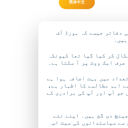
简体中文
 دفاتر جیسے کہ بورڈ آف
ہیں۔
صلہ پرچی نکال کر کیا گیا تھا کیونکہ
صرف ایک ووٹ پر آ سکتا ہے۔
عداد میں بہت اضافہ ہوا ہے
ے اہم مطالبے کا اظہار ہے،
 جو آپ اور آپ کی برادری کے
کھینچ دی گئ ہیں۔ اپنے نئے
 سے سیاستدانوں کی سیٹ اس