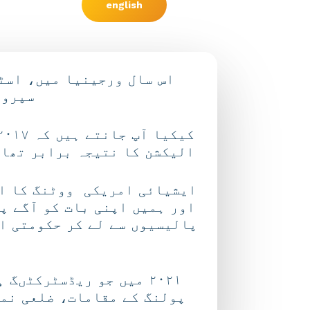
english
اس سال ورجینیا میں، اسٹ
سپروا
الیکشن کا نتیجہ برابر تھا؟
ایشیائی امریکی ووٹنگ کا ای
اور ہمیں اپنی بات کو آگے پ
پالیسیوں سے لے کر حکومتی اخ
٢٠٢١ میں جو ریڈسٹرکٹں
پولنگ کے مقامات، ضلعی نمب