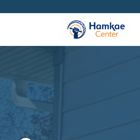
Ski
t
mai
conten
ور