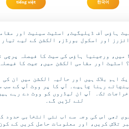
tiếng việt
한국어
یٹ ہاؤس آف ڈیلیگیٹ، اسٹیٹ سینیٹ اور مقامی
ئزرز اور اسکول بورڈز، الکشن کے لیے تیار 
کیکیا آپ جانتے ہیں کہ ٢٠١٧ میں، ورجینیا ہاؤس کی سیٹ کا فی
 اسٹیٹ اور مقامی الکشن میں، جیت کا فیصلہ 
ک اہم بلاک ہیں اور حالیہ الکشن میں ان کی ت
ہنچاتے رہنا چاہیے۔ آپ کا پر ووٹ آپ کے سب س
راجات تک۔ آپ ان لیڈروں کو ووٹ دے رہے ہیں
لئے لڑیں گے۔
گ ہوی تھی اس کی وجہ سے اب نئی انتخابی حدود 
ر تلاش کریں، اور معلومات حاصل کریں کے کون