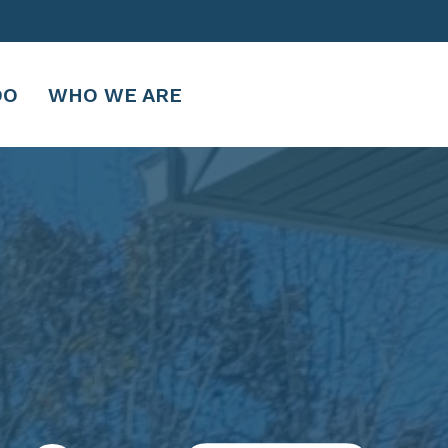
DO
WHO WE ARE
جی