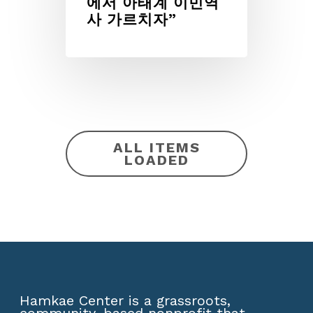
에서 아태계 이민역
사 가르치자”
ALL ITEMS
LOADED
Hamkae Center is a grassroots,
community-based nonprofit that