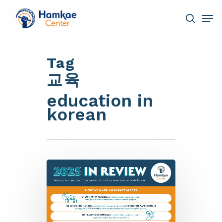
Skip
Men
to
main
search
Close
content
Menu
Tag
교육
education in
korean