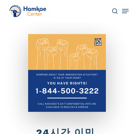
Skip
Men
to
main
search
Close
content
Menu
24시간 이민